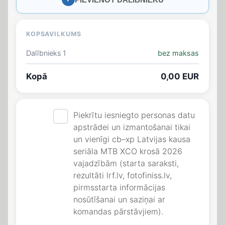
KOPSAVILKUMS
Dalībnieks 1
bez maksas
Kopā
0,00 EUR
Piekrītu iesniegto personas datu
apstrādei un izmantošanai tikai
un vienīgi cb–xp Latvijas kausa
seriāla MTB XCO krosā 2026
vajadzībām (starta saraksti,
rezultāti lrf.lv, fotofiniss.lv,
pirmsstarta informācijas
nosūtīšanai un saziņai ar
komandas pārstāvjiem).