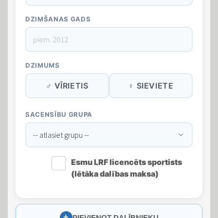
DZIMŠANAS GADS
DZIMUMS
♂ VĪRIETIS
♀ SIEVIETE
SACENSĪBU GRUPA
Esmu LRF licencēts sportists
(lētāka dalības maksa)
+
PIEVIENOT DALĪBNIEKU